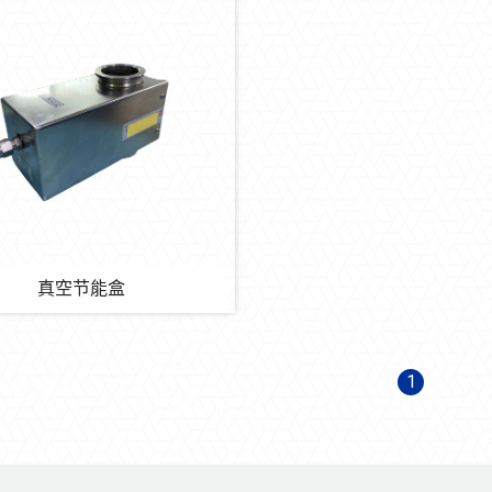
真空节能盒
1