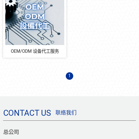
Coating stage 鍍膜改造
清洗機
STR 排氣 CONDENSER 機改
OEM/ODM 设备代工服务
软件机电
OEM/ODM 设备代工服务
设备耗材
1
自动化多元系统整合
防震系统
节能减碳
CONTACT US
联络我们
总公司