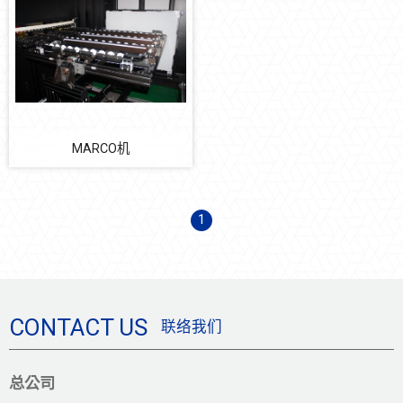
Coating stage 鍍膜改造
清洗機
STR 排氣 CONDENSER 機改
OEM/ODM 设备代工服务
软件机电
MARCO机
设备耗材
1
自动化多元系统整合
防震系统
节能减碳
CONTACT US
联络我们
总公司