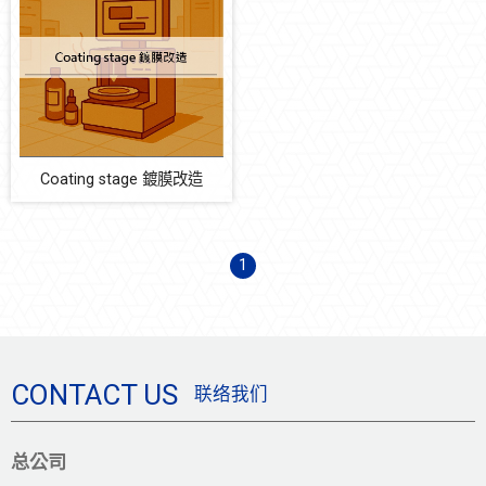
Coating stage 鍍膜改造
清洗機
STR 排氣 CONDENSER 機改
OEM/ODM 设备代工服务
软件机电
Coating stage 鍍膜改造
设备耗材
1
自动化多元系统整合
防震系统
节能减碳
CONTACT US
联络我们
总公司