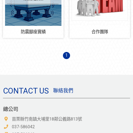
防震系統
防震腳座實績
合作團隊
防震腳座實績
合作團隊
節能減碳
1
自動化多元系統整合
CONTACT US
聯絡我們
總公司
苗栗縣竹南鎮大埔里18鄰公義路813號
037-586042