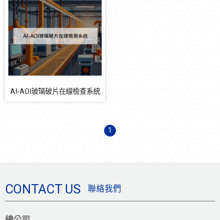
防震系統
節能減碳
自動化多元系統整合
AI-AOI玻璃破片在線檢查系統
AI-AOI玻璃破片在線檢查系統
六軸機械手臂工業型
全自動珍珠奶茶販賣機
1
Cable Tray 電纜橋架
設備自動化監控
全方位防護門
CONTACT US
聯絡我們
總公司