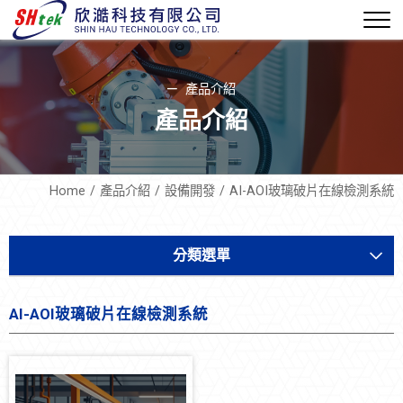
產品介紹
產品介紹
Home
產品介紹
設備開發
AI-AOI玻璃破片在線檢測系統
分類選單
軟體機電
AI-AOI玻璃破片在線檢測系統
設備開發
氣體沉相剝膜系統(MVD)