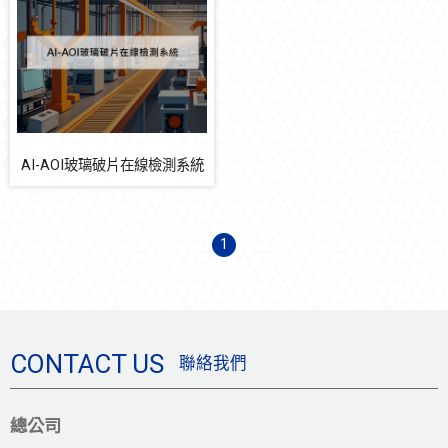
清洗機
AI-AOI玻璃破片在線檢測系統
雙風刀改造實績
MARCO機
Coating stage 鍍膜改造
OEM/ODM 設備代工服務
AI-AOI玻璃破片在線檢測系統
設備耗材
1
防震系統
節能減碳
自動化多元系統整合
CONTACT US
聯絡我們
總公司