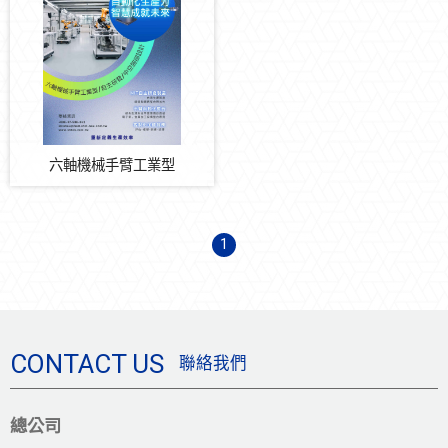
防震系統
節能減碳
自動化多元系統整合
AI-AOI玻璃破片在線檢查系統
六軸機械手臂工業型
六軸機械手臂工業型
全自動珍珠奶茶販賣機
1
Cable Tray 電纜橋架
設備自動化監控
全方位防護門
CONTACT US
聯絡我們
總公司