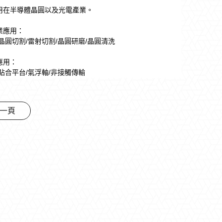
用在半導體晶圓以及光電產業。
業應用：
晶圓切割/
雷射切割/
晶圓研磨/
晶圓清洗
應用：
貼合平台/
氣浮軸/
非接觸傳輸
一頁