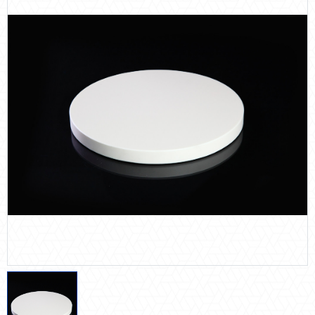
陶瓷類
塑膠金屬類
氟化橡膠
石英類
防震系統
節能減碳
自動化多元系統整合